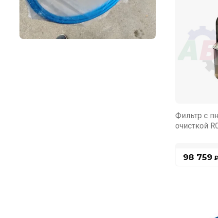
Фильтр с п
очисткой R
98 759