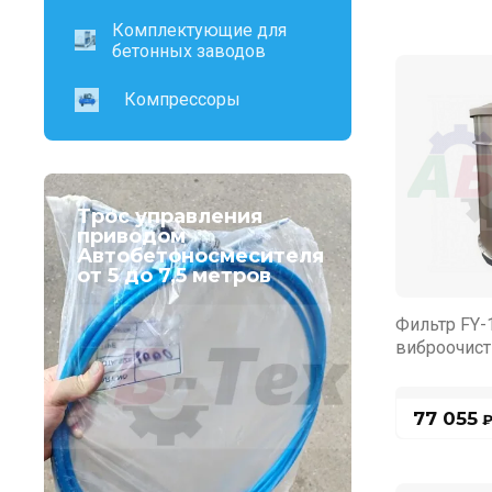
Комплектующие для
бетонных заводов
Компрессоры
Трос управления
приводом
Автобетоносмесителя
от 5 до 7,5 метров
Фильтр FY-
виброочист
77 055