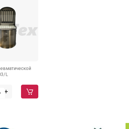
невматической
03/L
₽