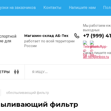
узки на заказчиков
Контакты
Напишите нам
Пол
Мы работаем еж
выходных
+7 (999) 4
Магазин-склад АБ-Тех
нспортной
ие для
работает по всей территории
России
Также пишите на
ab-teh@inbox.ru
ЕТРЫ
обеспыливающий фильтр
пыливающий фильтр