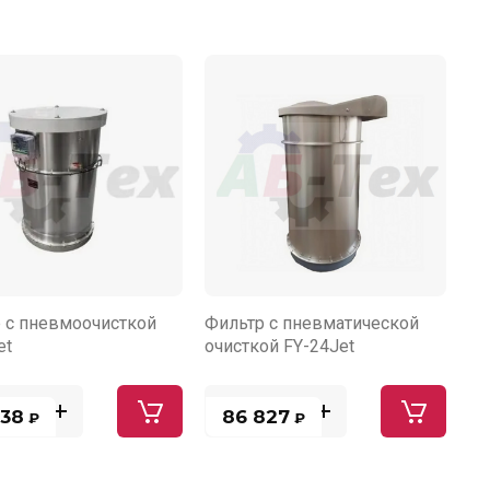
 с пневмоочисткой
Фильтр с пневматической
et
очисткой FY-24Jet
238
86 827
₽
₽