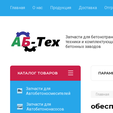
Главная
О нас
Продукция
Доставка
Отгр
Запчасти для бетонотра
техники и комплектующ
бетонных заводов
КАТАЛОГ ТОВАРОВ
ПАРАМ
Запчасти для
Автобетоносмесителей
Главная
Запчасти для
обес
Автобетононасосов