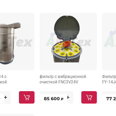
14 с
фильтр с вибрационной
Фильтр
кой
очисткой FNC3V24V
FY-14J
85 600
77 
₽
₽