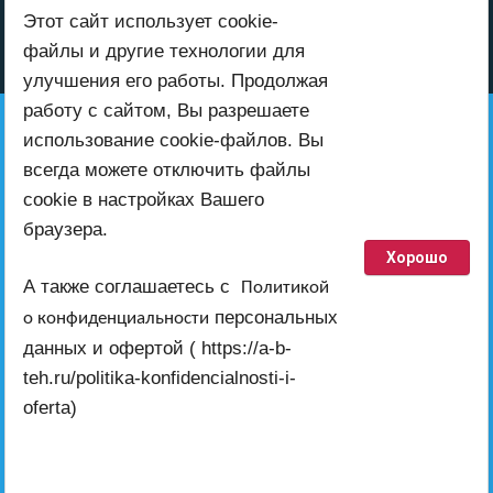
Этот сайт использует cookie-
файлы и другие технологии для
улучшения его работы. Продолжая
работу с сайтом, Вы разрешаете
+7 (999) 416-00-52
использование cookie-файлов. Вы
всегда можете отключить файлы
cookie в настройках Вашего
Также пишите нам на электронную
браузера.
почту
Хорошо
ab-teh@inbox.ru
А также соглашаетесь с
Политикой
работает по всей территории России
персональных
о конфиденциальности
данных и офертой ( https://a-b-
ab-teh@inbox.ru
teh.ru/politika-konfidencialnosti-i-
oferta)
© 2024 - 2026 ИП Епишин А.А.
ИНН: 231147180976
ОГРНИП: 324930100026969