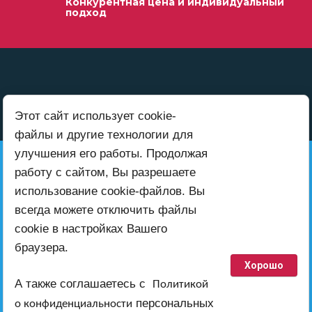
Конкурентная цена и индивидуальный
подход
Этот сайт использует cookie-
файлы и другие технологии для
улучшения его работы. Продолжая
+7 (999) 416-00-52
работу с сайтом, Вы разрешаете
использование cookie-файлов. Вы
всегда можете отключить файлы
Также пишите нам на электронную
cookie в настройках Вашего
почту
браузера.
ab-teh@inbox.ru
Хорошо
работает по всей территории России
А также соглашаетесь с
Политикой
персональных
о конфиденциальности