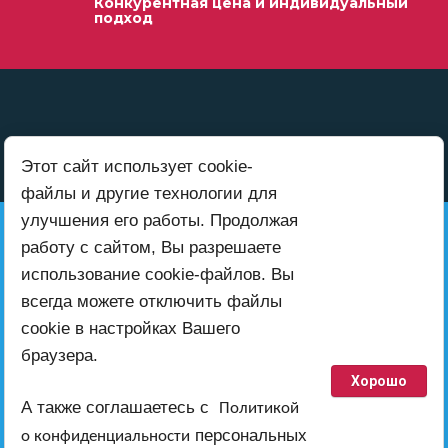
Конкурентная цена и индивидуальный
подход
Этот сайт использует cookie-
файлы и другие технологии для
улучшения его работы. Продолжая
+7 (999) 416-00-52
работу с сайтом, Вы разрешаете
использование cookie-файлов. Вы
всегда можете отключить файлы
Также пишите нам на электронную
cookie в настройках Вашего
почту
браузера.
ab-teh@inbox.ru
Хорошо
работает по всей территории России
А также соглашаетесь с
Политикой
персональных
о конфиденциальности