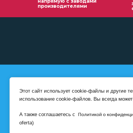
напрямую с заводами
производителями
© 2024 - 2026 ИП Епишин А.А.
+7 (999) 416-0
Этот сайт использует cookie-файлы и другие т
ИНН: 231147180976
ОГРНИП: 324930100026969
использование cookie-файлов. Вы всегда может
А также соглашаетесь с
Политикой о конфиденц
Также пишите нам
электронную поч
oferta)
ab-teh@inbox.ru