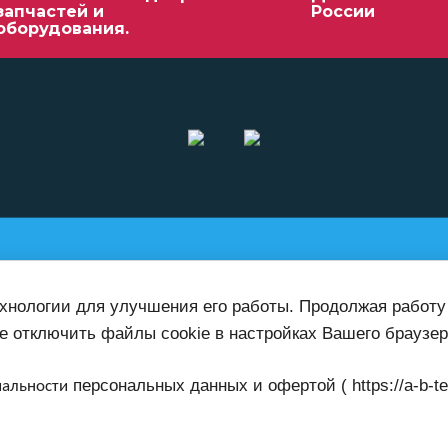
запчастей и
России
оборудования.
работает по всей
0-52
ехнологии для улучшения его работы. Продолжая работу
территории России
е отключить файлы cookie в настройках Вашего браузер
персональных данных и офертой ( https://a-b-teh.r
иальности
 на
ту