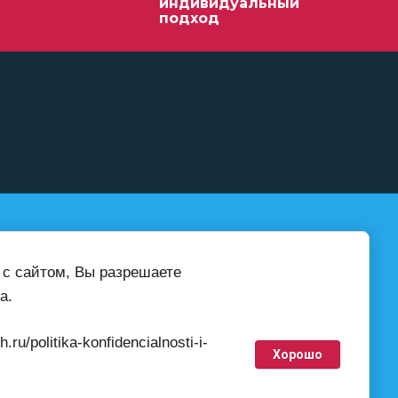
индивидуальный
подход
ab-teh@inbox.ru
 с сайтом, Вы разрешаете
а.
u/politika-konfidencialnosti-i-
Хорошо