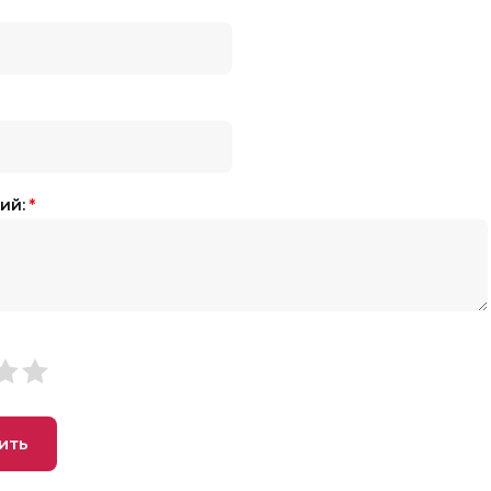
ий:
*
ить