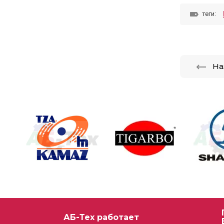
теги:
На
АБ-Тех работает