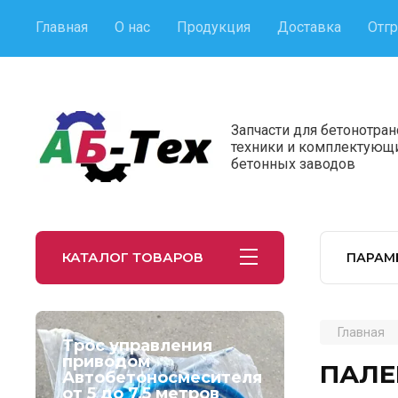
Главная
О нас
Продукция
Доставка
Отгр
Запчасти для бетонотра
техники и комплектующ
бетонных заводов
КАТАЛОГ ТОВАРОВ
ПАРАМ
Главная
Трос управления
приводом
ПАЛЕЦ
Автобетоносмесителя
от 5 до 7,5 метров