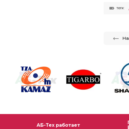
теги:
На
АБ-Тех работает