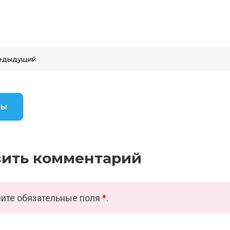
едыдущий
вы
вить комментарий
ите обязательные поля
*
.