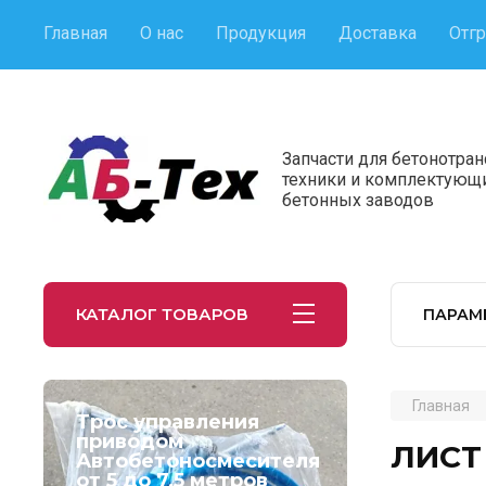
Главная
О нас
Продукция
Доставка
Отгр
Запчасти для бетонотра
техники и комплектующ
бетонных заводов
КАТАЛОГ ТОВАРОВ
ПАРАМ
Главная
Трос управления
приводом
ЛИСТ
Автобетоносмесителя
от 5 до 7,5 метров