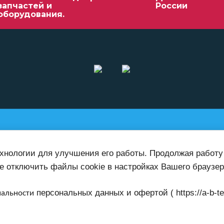
запчастей и
России
оборудования.
работает по всей
0-52
ехнологии для улучшения его работы. Продолжая работу
территории России
е отключить файлы cookie в настройках Вашего браузер
персональных данных и офертой ( https://a-b-teh.r
иальности
 на
ту