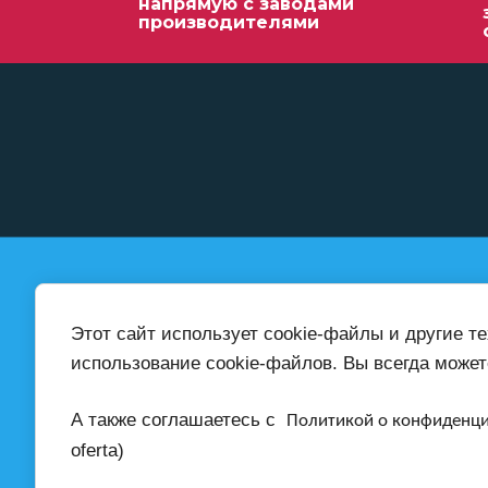
напрямую с заводами
производителями
© 2024 - 2026 ИП Епишин А.А.
+7 (999) 416-0
Этот сайт использует cookie-файлы и другие т
ИНН: 231147180976
ОГРНИП: 324930100026969
использование cookie-файлов. Вы всегда может
А также соглашаетесь с
Политикой о конфиденц
Также пишите нам
электронную поч
oferta)
ab-teh@inbox.ru