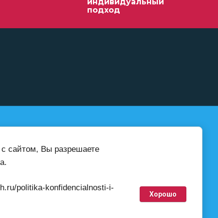
индивидуальный
подход
ab-teh@inbox.ru
 с сайтом, Вы разрешаете
а.
u/politika-konfidencialnosti-i-
Хорошо