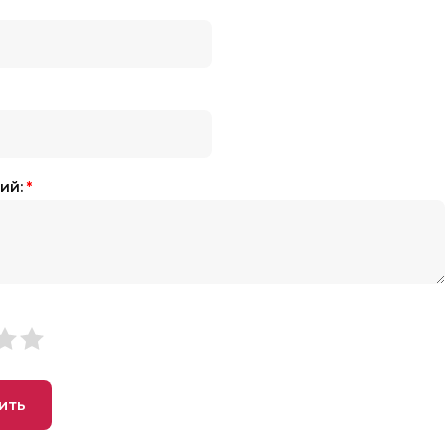
ий:
*
ить