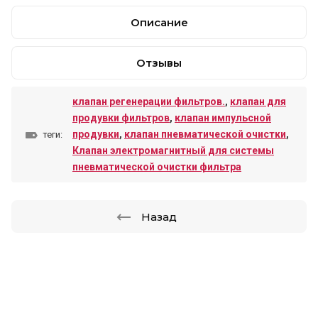
Описание
Отзывы
клапан регенерации фильтров.
,
клапан для
продувки фильтров
,
клапан импульсной
продувки
,
клапан пневматической очистки
,
теги:
Клапан электромагнитный для системы
пневматической очистки фильтра
Назад
Трос управления приводом
Автобетоносмесителя от 5 до 7,5
метров