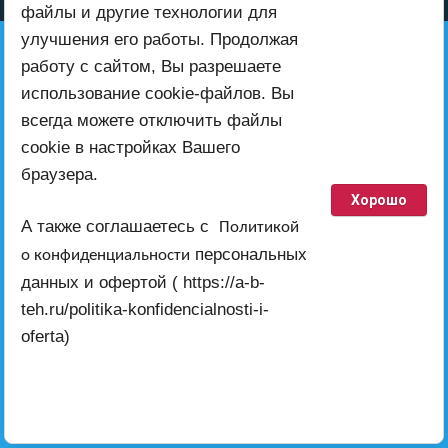
файлы и другие технологии для
улучшения его работы. Продолжая
+7 (999) 416-00-52
работу с сайтом, Вы разрешаете
использование cookie-файлов. Вы
всегда можете отключить файлы
Также пишите нам на электронную
cookie в настройках Вашего
почту
браузера.
ab-teh@inbox.ru
Хорошо
работает по всей территории России
А также соглашаетесь с
Политикой
персональных
о конфиденциальности
ab-teh@inbox.ru
данных и офертой ( https://a-b-
teh.ru/politika-konfidencialnosti-i-
© 2024 - 2026 ИП Епишин А.А.
oferta)
ИНН: 231147180976
ОГРНИП: 324930100026969
создать интернет магазин
в megagroup.ru