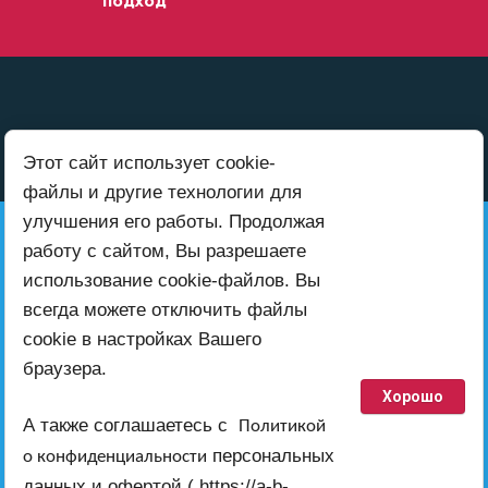
подход
Этот сайт использует cookie-
файлы и другие технологии для
улучшения его работы. Продолжая
+7 (999) 416-00-52
работу с сайтом, Вы разрешаете
использование cookie-файлов. Вы
всегда можете отключить файлы
Также пишите нам на электронную
cookie в настройках Вашего
почту
браузера.
ab-teh@inbox.ru
Хорошо
работает по всей территории России
А также соглашаетесь с
Политикой
персональных
о конфиденциальности
ab-teh@inbox.ru
данных и офертой ( https://a-b-